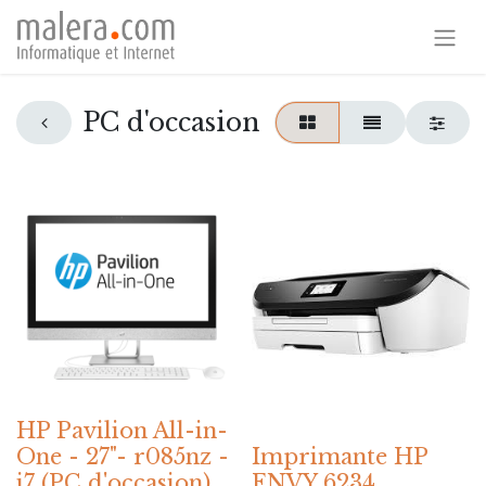
PC d'occasion
HP Pavilion All-in-
One - 27"- r085nz -
Imprimante HP
i7 (PC d'occasion)
ENVY 6234