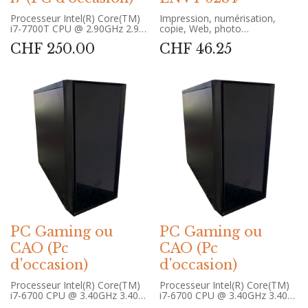
Processeur Intel(R) Core(TM)
Impression, numérisation,
i7-7700T CPU @ 2.90GHz 2.90
copie, Web, photo
GHz
Vitesse d'impression en noir
CHF
250.00
CHF
46.25
Mémoire RAM installée
(ISO, A4)
16,0 Go (15,8 Go utilisable)
Jusqu'à 13 ppm
SSD 250 GB (System) + HDD 2
Première page imprimée
To
(prête) - Noir: Vitesse : 17 s
Type du système Système
d’exploitation 64 bits,
processeur x64
Ecran tactile (NON) n’est pas
disponible sur cet écran
Édition Windows 11 Famille
Version 24H2 Installé le ‎
30.‎04.‎2026
Clavier et Souris sans fils
Logitech fourni avec.
PC Gaming ou
PC Gaming ou
CAO (Pc
CAO (Pc
d'occasion)
d'occasion)
Processeur Intel(R) Core(TM)
Processeur Intel(R) Core(TM)
i7-6700 CPU @ 3.40GHz 3.40
i7-6700 CPU @ 3.40GHz 3.40
GHz
GHz