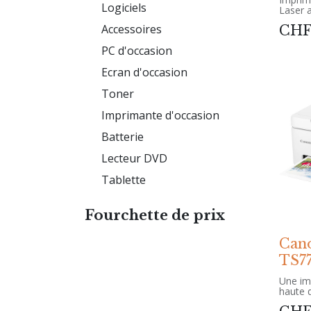
Logiciels
Laser 
plat et
Accessoires
CH
automa
Duplex
PC d'occasion
jusqu'
(Impre
Ecran d'occasion
Oui)Ca
feuille
Toner
LAN, 
Imprimante d'occasion
Batterie
Lecteur DVD
Tablette
Fourchette de prix
Can
TS7
Une im
haute q
s'intè