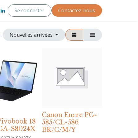
Se connecter
Contactez-nous
Nouvelles arrivées
:
Canon Encre PG-
ivobook 18
585/CL-586
GA-S8024X
BK/C/M/Y
1807HA-S8137X