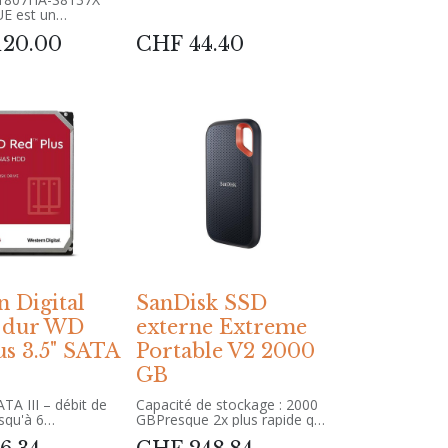
E est un
portable puissant,
120.00
CHF
44.40
des applications
et le multitâche.
ran WUXGA de 18
GA 1920 x 1200
des
ions claires et
hique dédiée
260X pour des
es graphiques
AM pour un
efficace
ace de stockage
ge éventail de
 système
n Digital
SanDisk SSD
ion
 dur WD
externe Extreme
1 Pro
us 3.5" SATA
Portable V2 2000
GB
ATA III – débit de
Capacité de stockage : 2000
squ'à 6
GBPresque 2x plus rapide que
ulièrement adapté
les modèles actuels