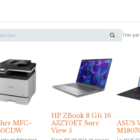
vices
Boutique
Références
Support
Formation
Trier par 
HP ZBook 8 G1i 16
ther MFC-
A3ZY0ET Sure
ASUS V
30CDW
View 5
M1807
ante multifonction
Écran IPS WUXGA 16 pouces
Le ASUS D