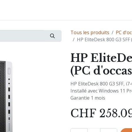
vices
Boutique
Références
Support
Formation
Tous les produits
PC d'oc
HP EliteDesk 800 G3 SFF 
HP EliteD
(PC d'occas
HP EliteDesk 800 G3 SFF, i
Installé avec Windows 11 P
Garantie 1 mois
CHF
258.0